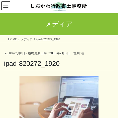
コ
ナ
ン
ビ
テ
ゲ
ン
ー
メディア
ツ
シ
へ
ョ
ス
ン
HOME
メディア
ipad-820272_1920
キ
に
ッ
移
プ
動
2018年2月8日
/ 最終更新日時 :
2018年2月8日
塩川 治
ipad-820272_1920