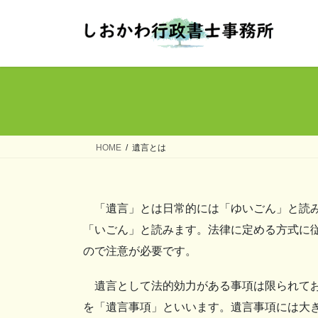
コ
ナ
ン
ビ
テ
ゲ
ン
ー
ツ
シ
へ
ョ
ス
ン
キ
に
ッ
移
HOME
遺言とは
プ
動
「遺言」とは日常的には「ゆいごん」と読
「いごん」と読みます。法律に定める方式に
ので注意が必要です。
遺言として法的効力がある事項は限られて
を「遺言事項」といいます。遺言事項には大