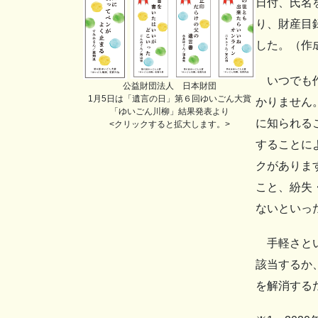
日付、氏名
り、財産目
した。（作
いつでも作
公益財団法人 日本財団
1月5日は「遺言の日」第６回ゆいごん大賞
かりません
「ゆいごん川柳」結果発表より
に知られる
<クリックすると拡大します。>
することに
クがありま
こと、紛失
ないといっ
手軽さとい
該当するか
を解消する