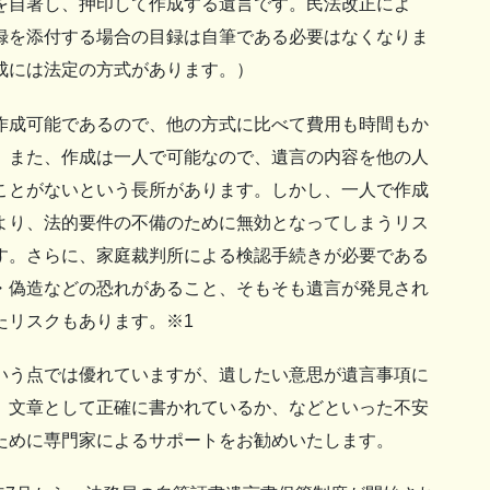
を自署し、押印して作成する遺言です。民法改正によ
録を添付する場合の目録は自筆である必要はなくなりま
成には法定の方式があります。）
成可能であるので、他の方式に比べて費用も時間もか
。また、作成は一人で可能なので、遺言の内容を他の人
ことがないという長所があります。しかし、一人で作成
より、法的要件の不備のために無効となってしまうリス
す。さらに、家庭裁判所による検認手続きが必要である
・偽造などの恐れがあること、そもそも遺言が発見され
たリスクもあります。※1
う点では優れていますが、遺したい意思が遺言事項に
、文章として正確に書かれているか、などといった不安
ために専門家によるサポートをお勧めいたします。