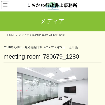
コ
ナ
ン
ビ
テ
ゲ
ン
ー
メディア
ツ
シ
へ
ョ
ス
ン
HOME
メディア
meeting-room-730679_1280
キ
に
ッ
移
プ
動
2018年2月8日
/ 最終更新日時 :
2019年12月29日
塩川 治
meeting-room-730679_1280