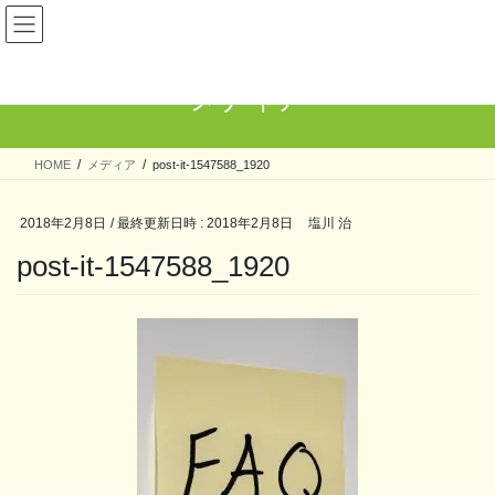
コ
ナ
ン
ビ
テ
ゲ
ン
ー
メディア
ツ
シ
へ
ョ
ス
ン
HOME
メディア
post-it-1547588_1920
キ
に
ッ
移
プ
動
2018年2月8日
/ 最終更新日時 :
2018年2月8日
塩川 治
post-it-1547588_1920